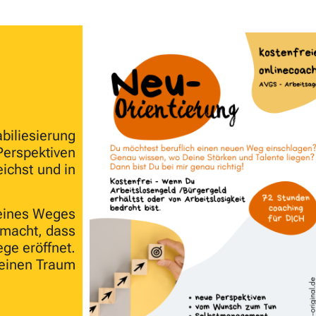
iliesierung
Perspektiven
ichst und in
Deines Weges
emacht, dass
ge eröffnet.
meinen Traum