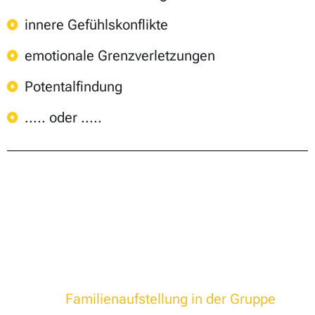
innere Gefühlskonflikte
emotionale Grenzverletzungen
Potentalfindung
..... oder .....
Wenn du einen „großen Aufwasch“ machen
möchtest,
ist eine
Familienaufstellung in der Gruppe
das